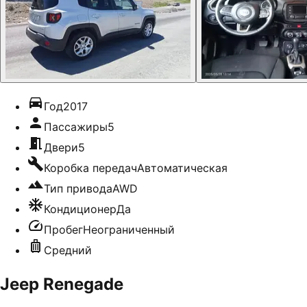
Год
2017
Пассажиры
5
Двери
5
Коробка передач
Автоматическая
Тип привода
AWD
Кондиционер
Да
Пробег
Неограниченный
Средний
Jeep Renegade