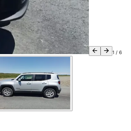
1
/
6