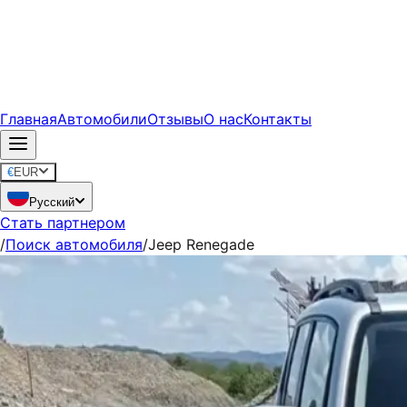
Главная
Автомобили
Отзывы
О нас
Контакты
€
EUR
Русский
Стать партнером
/
Поиск автомобиля
/
Jeep Renegade