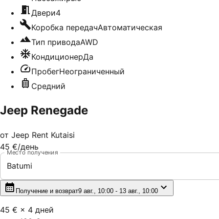
Двери
4
Коробка передач
Автоматическая
Тип привода
AWD
Кондиционер
Да
Пробег
Неограниченный
Средний
Jeep Renegade
от
Jeep Rent Kutaisi
45 €
/день
Место получения
Batumi
Получение и возврат
9 авг., 10:00 - 13 авг., 10:00
45 €
×
4
дней