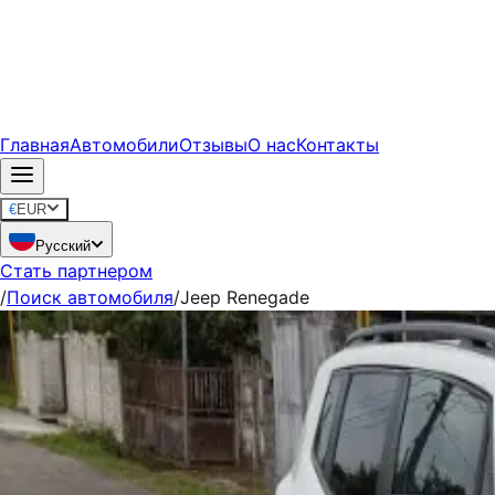
Главная
Автомобили
Отзывы
О нас
Контакты
€
EUR
Русский
Стать партнером
/
Поиск автомобиля
/
Jeep Renegade