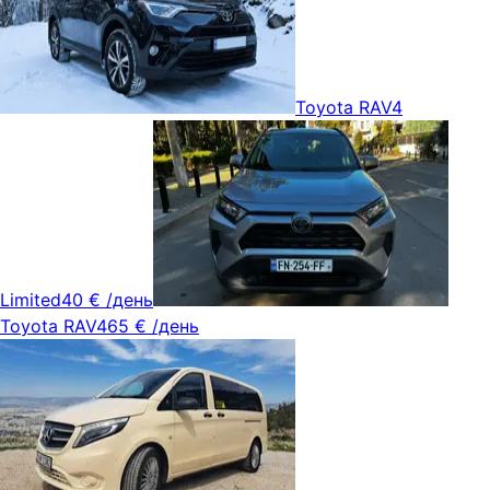
Toyota RAV4
Limited
40 €
/день
Toyota RAV4
65 €
/день