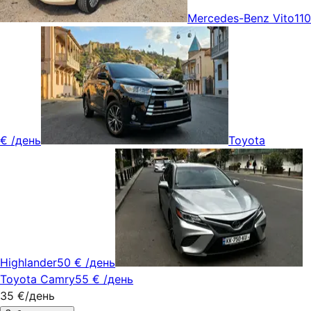
Mercedes-Benz Vito
110
€
/день
Toyota
Highlander
50 €
/день
Toyota Camry
55 €
/день
35 €
/день