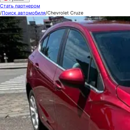
Стать партнером
/
Поиск автомобиля
/
Chevrolet Cruze