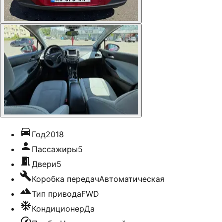
Год
2018
Пассажиры
5
Двери
5
Коробка передач
Автоматическая
Тип привода
FWD
Кондиционер
Да