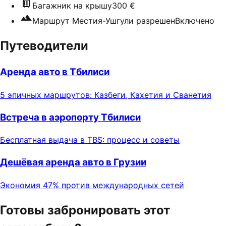
Багажник на крышу
300 €
Маршрут Местия-Ушгули разрешен
Включено
Путеводители
Аренда авто в Тбилиси
5 эпичных маршрутов: Казбеги, Кахетия и Сванетия
Встреча в аэропорту Тбилиси
Бесплатная выдача в TBS: процесс и советы
Дешёвая аренда авто в Грузии
Экономия 47% против международных сетей
Готовы забронировать этот