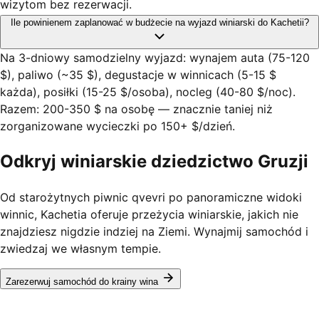
wizytom bez rezerwacji.
Ile powinienem zaplanować w budżecie na wyjazd winiarski do Kachetii?
Na 3-dniowy samodzielny wyjazd: wynajem auta (75-120
$), paliwo (~35 $), degustacje w winnicach (5-15 $
każda), posiłki (15-25 $/osoba), nocleg (40-80 $/noc).
Razem: 200-350 $ na osobę — znacznie taniej niż
zorganizowane wycieczki po 150+ $/dzień.
Odkryj winiarskie dziedzictwo Gruzji
Od starożytnych piwnic qvevri po panoramiczne widoki
winnic, Kachetia oferuje przeżycia winiarskie, jakich nie
znajdziesz nigdzie indziej na Ziemi. Wynajmij samochód i
zwiedzaj we własnym tempie.
Zarezerwuj samochód do krainy wina