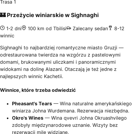
Trasa 1
🏰
Przeżycie winiarskie w Sighnaghi
1-2 dni
100 km od Tbilisi
Zalecany sedan
8-12
winnic
Sighnaghi to najbardziej romantyczne miasto Gruzji —
odrestaurowana twierdza na wzgórzu z pastelowymi
domami, brukowanymi uliczkami i panoramicznymi
widokami na dolinę Alazani. Otaczają je też jedne z
najlepszych winnic Kachetii.
Winnice, które trzeba odwiedzić
Pheasant's Tears
— Wina naturalne amerykańskiego
winiarza Johna Wurdemana. Rezerwacja niezbędna.
Okro's Wines
— Wina qvevri Johna Okruashvilego
zdobyły międzynarodowe uznanie. Wizyty bez
rezerwacji mile widziane.