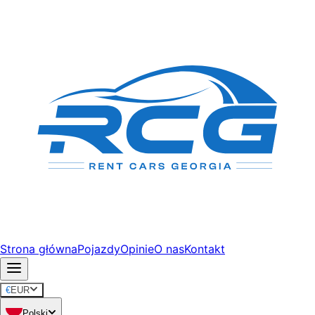
Strona główna
Pojazdy
Opinie
O nas
Kontakt
€
EUR
Polski