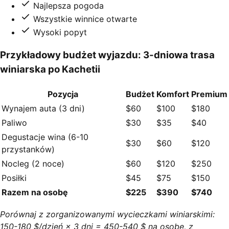
Najlepsza pogoda
Wszystkie winnice otwarte
Wysoki popyt
Przykładowy budżet wyjazdu: 3-dniowa trasa
winiarska po Kachetii
Pozycja
Budżet
Komfort
Premium
Wynajem auta (3 dni)
$60
$100
$180
Paliwo
$30
$35
$40
Degustacje wina (6-10
$30
$60
$120
przystanków)
Nocleg (2 noce)
$60
$120
$250
Posiłki
$45
$75
$150
Razem na osobę
$225
$390
$740
Porównaj z zorganizowanymi wycieczkami winiarskimi:
150-180 $/dzień × 3 dni = 450-540 $ na osobę, z