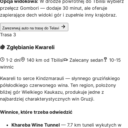
Opcja widokowa:
W drodze powrotnej do Tbilisi wybierz
przełęcz Gombori — dodaje 30 minut, ale oferuje
zapierające dech widoki gór i zupełnie inny krajobraz.
Zarezerwuj auto na trasę do Telavi
Trasa 3
🍇
Zgłębianie Kwareli
1-2 dni
140 km od Tbilisi
Zalecany sedan
10-15
winnic
Kwareli to serce Kindzmarauli — słynnego gruzińskiego
półsłodkiego czerwonego wina. Ten region, położony
bliżej gór Wielkiego Kaukazu, produkuje jedne z
najbardziej charakterystycznych win Gruzji.
Winnice, które trzeba odwiedzić
Khareba Wine Tunnel
— 7.7 km tuneli wykutych w