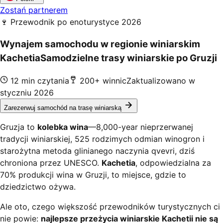
Zostań partnerem
🍷 Przewodnik po enoturystyce 2026
Wynajem samochodu w regionie winiarskim
Kachetia
Samodzielne trasy winiarskie po Gruzji
12 min czytania
200+ winnic
Zaktualizowano w
styczniu 2026
Zarezerwuj samochód na trasę winiarską
Gruzja to
kolebka wina
—8,000-year nieprzerwanej
tradycji winiarskiej, 525 rodzimych odmian winogron i
starożytna metoda glinianego naczynia qvevri, dziś
chroniona przez UNESCO.
Kachetia
, odpowiedzialna za
70% produkcji wina w Gruzji, to miejsce, gdzie to
dziedzictwo ożywa.
Ale oto, czego większość przewodników turystycznych ci
nie powie:
najlepsze przeżycia winiarskie Kachetii nie są