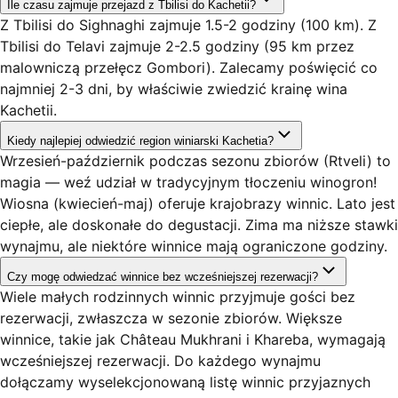
Ile czasu zajmuje przejazd z Tbilisi do Kachetii?
Z Tbilisi do Sighnaghi zajmuje 1.5-2 godziny (100 km). Z
Tbilisi do Telavi zajmuje 2-2.5 godziny (95 km przez
malowniczą przełęcz Gombori). Zalecamy poświęcić co
najmniej 2-3 dni, by właściwie zwiedzić krainę wina
Kachetii.
Kiedy najlepiej odwiedzić region winiarski Kachetia?
Wrzesień-październik podczas sezonu zbiorów (Rtveli) to
magia — weź udział w tradycyjnym tłoczeniu winogron!
Wiosna (kwiecień-maj) oferuje krajobrazy winnic. Lato jest
ciepłe, ale doskonałe do degustacji. Zima ma niższe stawki
wynajmu, ale niektóre winnice mają ograniczone godziny.
Czy mogę odwiedzać winnice bez wcześniejszej rezerwacji?
Wiele małych rodzinnych winnic przyjmuje gości bez
rezerwacji, zwłaszcza w sezonie zbiorów. Większe
winnice, takie jak Château Mukhrani i Khareba, wymagają
wcześniejszej rezerwacji. Do każdego wynajmu
dołączamy wyselekcjonowaną listę winnic przyjaznych