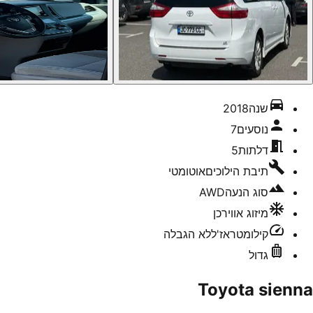
שנה
2018
נוסעים
7
דלתות
5
תיבת הילוכים
אוטומטי
סוג הנעה
AWD
מיזוג אוויר
כן
קילומטראז'
ללא הגבלה
גדול
Toyota sienna