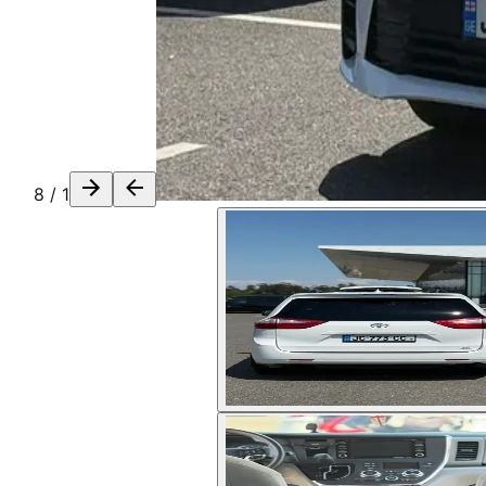
8
/
1