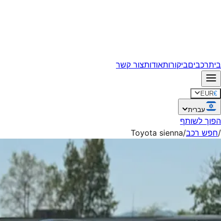
בית
רכבים
ביקורות
אודות
צור קשר
EUR
€
עברית
הפוך לשותף
/
חפש רכב
/
Toyota sienna