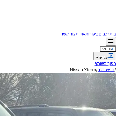
בית
רכבים
ביקורות
אודות
צור קשר
EUR
€
עברית
הפוך לשותף
/
חפש רכב
/
Nissan Xterra