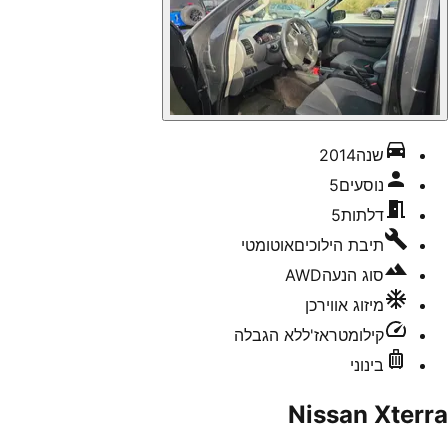
שנה
2014
נוסעים
5
דלתות
5
תיבת הילוכים
אוטומטי
סוג הנעה
AWD
מיזוג אוויר
כן
קילומטראז'
ללא הגבלה
בינוני
Nissan Xterra