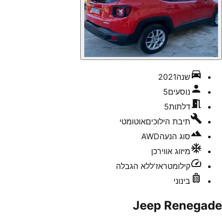
שנה
2021
נוסעים
5
דלתות
5
תיבת הילוכים
אוטומטי
סוג הנעה
AWD
מיזוג אוויר
כן
קילומטראז'
ללא הגבלה
בינוני
Jeep Renegade