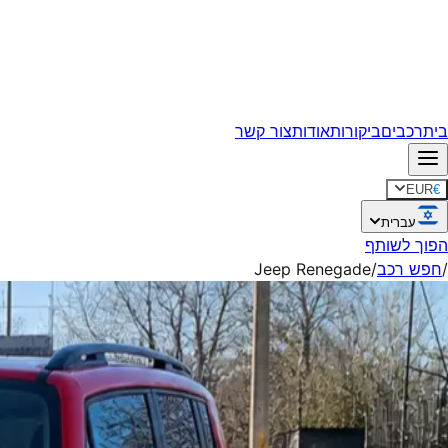
בית
רכבים
ביקורות
אודות
צור קשר
EUR
€
עברית
הפוך לשותף
/
חפש רכב
/
Jeep Renegade