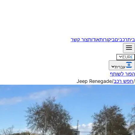
בית
רכבים
ביקורות
אודות
צור קשר
EUR
€
עברית
הפוך לשותף
/
חפש רכב
/
Jeep Renegade