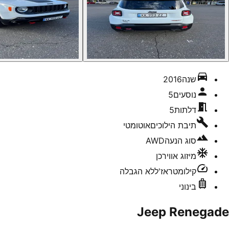
שנה
2016
נוסעים
5
דלתות
5
תיבת הילוכים
אוטומטי
סוג הנעה
AWD
מיזוג אוויר
כן
קילומטראז'
ללא הגבלה
בינוני
Jeep Renegade