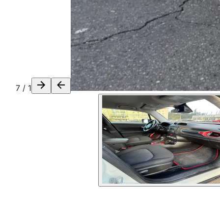
7
/
1