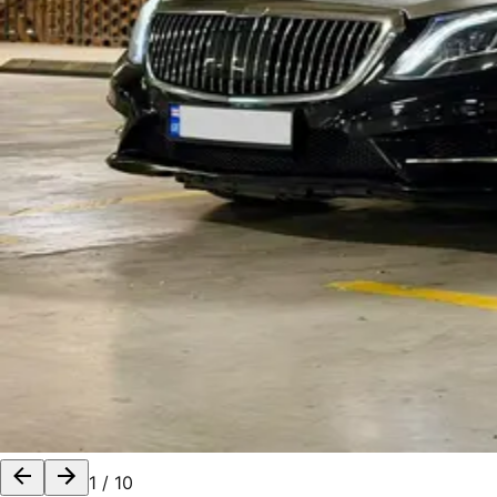
1
/
10