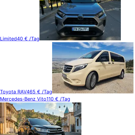
Limited
40 €
/Tag
Toyota RAV4
65 €
/Tag
Mercedes-Benz Vito
110 €
/Tag