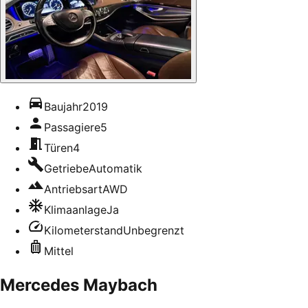
Baujahr
2019
Passagiere
5
Türen
4
Getriebe
Automatik
Antriebsart
AWD
Klimaanlage
Ja
Kilometerstand
Unbegrenzt
Mittel
Mercedes Maybach