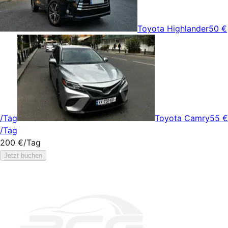
Toyota Highlander
50 €
/Tag
Toyota Camry
55 €
/Tag
200 €
/Tag
Jetzt buchen