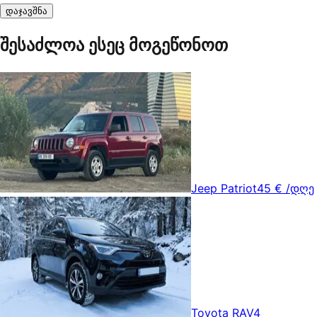
დაჯავშნა
შესაძლოა ესეც მოგეწონოთ
Jeep Patriot
45 €
/დღე
Toyota RAV4