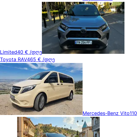
Limited
40 €
/დღე
Toyota RAV4
65 €
/დღე
Mercedes-Benz Vito
110