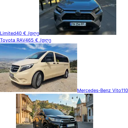
Limited
40 €
/დღე
Toyota RAV4
65 €
/დღე
Mercedes-Benz Vito
110