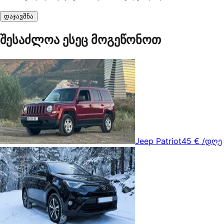
დაჯავშნა
შესაძლოა ესეც მოგეწონოთ
Jeep Patriot
45 €
/დღე