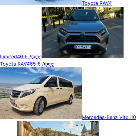
Toyota RAV4
Limited
40 €
/დღე
Toyota RAV4
65 €
/დღე
Mercedes-Benz Vito
110