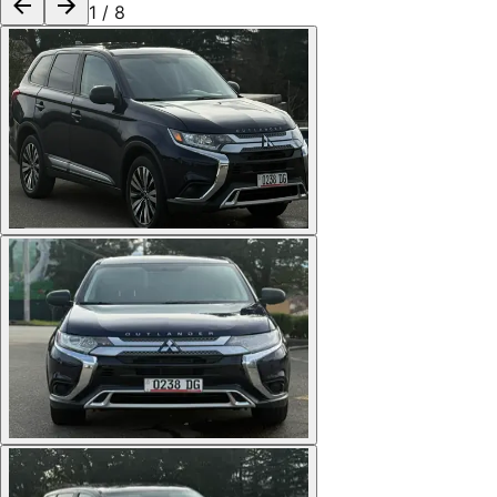
1
/
8