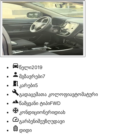
წელი
2019
მგზავრები
7
კარები
5
გადაცემათა კოლოფი
ავტომატური
წამყვანი ტიპი
FWD
კონდიციონერი
დიახ
გარბენი
შეუზღუდავი
დიდი