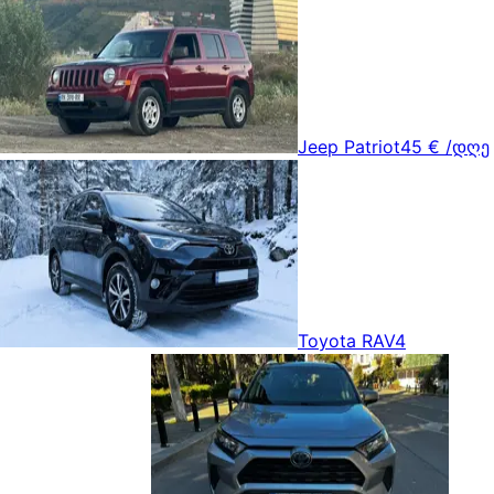
Jeep Patriot
45 €
/დღე
Toyota RAV4