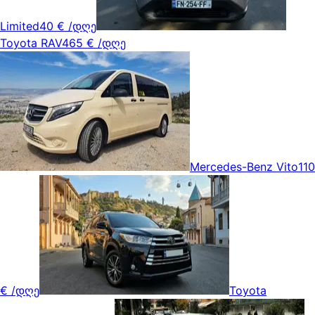
Limited
40 €
/დღე
Toyota RAV4
65 €
/დღე
Mercedes-Benz Vito
110
€
/დღე
Toyota