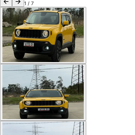
1
/
7