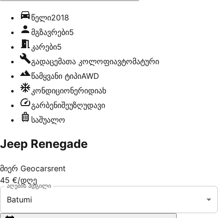
წელი
2018
მგზავრები
5
კარები
5
გადაცემათა კოლოფი
ავტომატური
წამყვანი ტიპი
AWD
კონდიციონერი
დიახ
გარბენი
შეუზღუდავი
საშუალო
Jeep Renegade
მიერ
Geocarsrent
45 €
/დღე
აღების ადგილი
Batumi