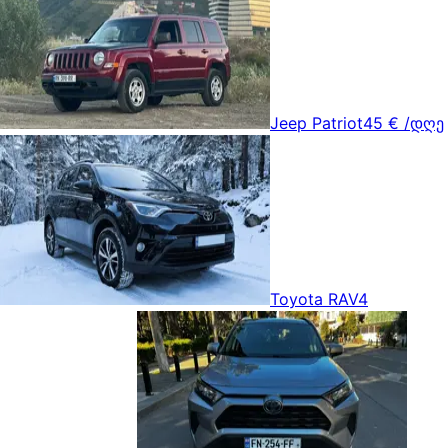
Jeep Patriot
45 €
/დღე
Toyota RAV4