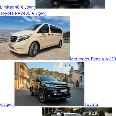
Limited
40 €
/დღე
Toyota RAV4
65 €
/დღე
Mercedes-Benz Vito
110
€
/დღე
Toyota