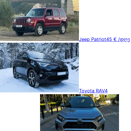
Jeep Patriot
45 €
/დღე
Toyota RAV4