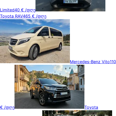
Limited
40 €
/დღე
Toyota RAV4
65 €
/დღე
Mercedes-Benz Vito
110
€
/დღე
Toyota