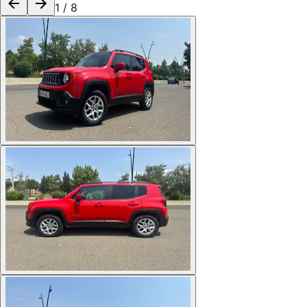
1
/
8