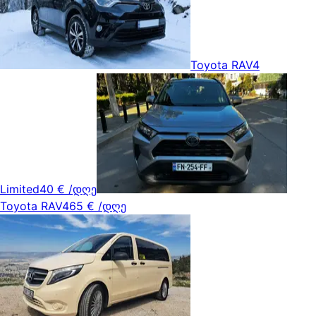
Toyota RAV4
Limited
40 €
/დღე
Toyota RAV4
65 €
/დღე