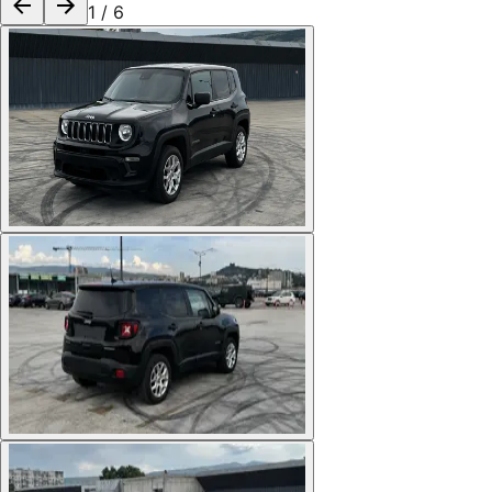
1
/
6