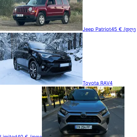
Jeep Patriot
45 €
/დღე
Toyota RAV4
Limited
40 €
/დღე