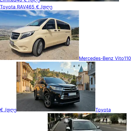
Toyota RAV4
65 €
/დღე
Mercedes-Benz Vito
110
€
/დღე
Toyota