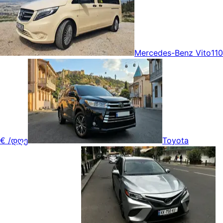
Mercedes-Benz Vito
110
€
/დღე
Toyota