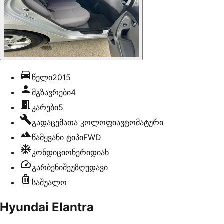
წელი
2015
მგზავრები
4
კარები
5
გადაცემათა კოლოფი
ავტომატური
წამყვანი ტიპი
FWD
კონდიციონერი
დიახ
გარბენი
შეუზღუდავი
საშუალო
Hyundai Elantra