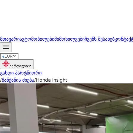
მთავარი
ავტომობილები
მიმოხილვები
ჩვენს შესახებ
კონტაქ
€
EUR
ქართული
გახდი პარტნიორი
/
მანქანის ძიება
/
Honda Insight