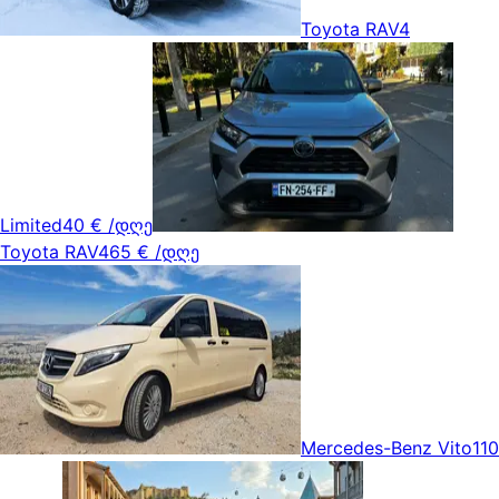
Toyota RAV4
Limited
40 €
/დღე
Toyota RAV4
65 €
/დღე
Mercedes-Benz Vito
110