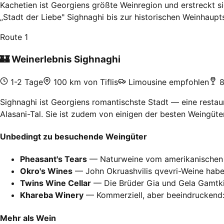
Kachetien ist Georgiens größte Weinregion und erstreckt 
„Stadt der Liebe" Sighnaghi bis zur historischen Weinhaupt
Route 1
🏰
Weinerlebnis Sighnaghi
1-2 Tage
100 km von Tiflis
Limousine empfohlen
8
Sighnaghi ist Georgiens romantischste Stadt — eine restau
Alasani-Tal. Sie ist zudem von einigen der besten Weingüt
Unbedingt zu besuchende Weingüter
Pheasant's Tears
— Naturweine vom amerikanischen W
Okro's Wines
— John Okruashvilis qvevri-Weine habe
Twins Wine Cellar
— Die Brüder Gia und Gela Gamtkit
Khareba Winery
— Kommerziell, aber beeindruckend:
Mehr als Wein