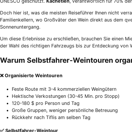
UNESCO geschützt.
Kachetien
, verantwortlich für 70% de
Doch hier ist, was die meisten Reiseführer Ihnen nicht verr
Familienkellern, wo Großväter den Wein direkt aus dem qv
Sonnenuntergang.
Um diese Erlebnisse zu erschließen, brauchen Sie einen Mi
der Wahl des richtigen Fahrzeugs bis zur Entdeckung von We
Warum Selbstfahrer-Weintouren organ
❌ Organisierte Weintouren
Feste Route mit 3-4 kommerziellen Weingütern
Hektische Verkostungen (30-45 Min. pro Stopp)
120-180 $ pro Person und Tag
Große Gruppen, weniger persönliche Betreuung
Rückkehr nach Tiflis am selben Tag
✅ Selbstfahrer-Weintour