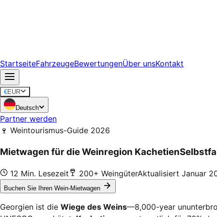
Startseite
Fahrzeuge
Bewertungen
Über uns
Kontakt
€
EUR
Deutsch
Partner werden
🍷 Weintourismus-Guide 2026
Mietwagen für die Weinregion Kachetien
Selbstf
12 Min. Lesezeit
200+ Weingüter
Aktualisiert Januar 2
Buchen Sie Ihren Wein-Mietwagen
Georgien ist die
Wiege des Weins
—8,000-year ununterbroc